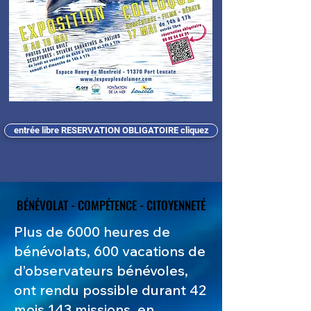
entrée libre RESERVATION OBLIGATOIRE cliquez
BÉNÉVOLAT - COMPÉTENCE - CITOYENNETÉ
BÉNÉVOLAT - COMPÉTENCE - CITOYENNETÉ
Plus de 6000 heures de
bénévolats, 600 vacations de
d’observateurs bénévoles,
ont rendu possible durant 42
mois 143 missions, en